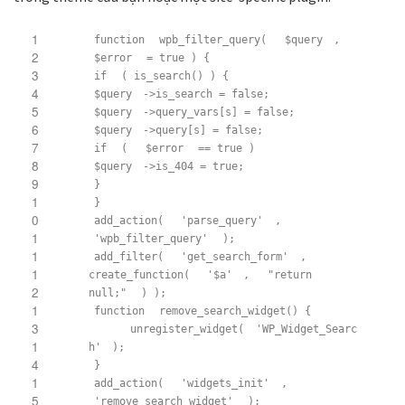
1
function
wpb_filter_query(
$query
,
2
$error
= true ) {
3
if
( is_search() ) {
4
$query
->is_search = false;
5
$query
->query_vars[s] = false;
6
$query
->query[s] = false;
7
if
(
$error
== true )
8
$query
->is_404 = true;
9
}
1
}
0
add_action(
'parse_query'
,
1
'wpb_filter_query'
);
1
add_filter(
'get_search_form'
,
1
create_function(
'$a'
,
"return
2
null;"
) );
1
function
remove_search_widget() {
3
unregister_widget(
'WP_Widget_Searc
1
h'
);
4
}
1
add_action(
'widgets_init'
,
5
'remove_search_widget'
);