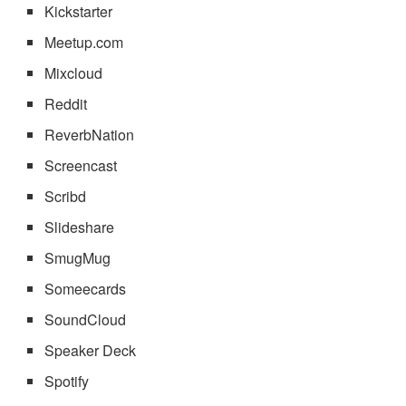
Kickstarter
Meetup.com
Mixcloud
Reddit
ReverbNation
Screencast
Scribd
Slideshare
SmugMug
Someecards
SoundCloud
Speaker Deck
Spotify