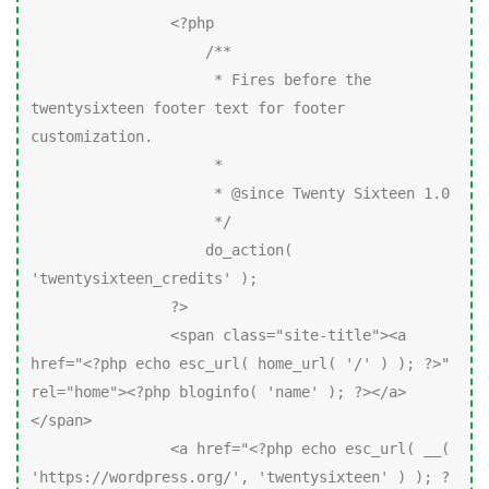
                <?php

                    /**

                     * Fires before the 
twentysixteen footer text for footer 
customization.

                     *

                     * @since Twenty Sixteen 1.0

                     */

                    do_action( 
'twentysixteen_credits' );

                ?>

                <span class="site-title"><a 
href="<?php echo esc_url( home_url( '/' ) ); ?>" 
rel="home"><?php bloginfo( 'name' ); ?></a>
</span>

                <a href="<?php echo esc_url( __( 
'https://wordpress.org/', 'twentysixteen' ) ); ?