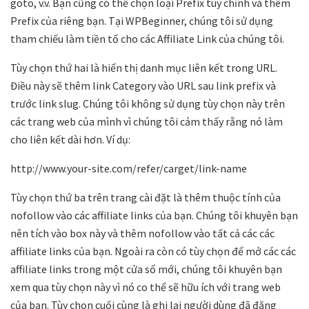
goto, v.v. Bạn cũng có thể chọn loại Prefix tùy chỉnh và thêm
Prefix của riêng bạn. Tại WPBeginner, chúng tôi sử dụng
tham chiếu làm tiền tố cho các Affiliate Link của chúng tôi.
Tùy chọn thứ hai là hiển thị danh mục liên kết trong URL.
Điều này sẽ thêm link Category vào URL sau link prefix và
trước link slug. Chúng tôi không sử dụng tùy chọn này trên
các trang web của mình vì chúng tôi cảm thấy rằng nó làm
cho liên kết dài hơn. Ví dụ:
http://www.your-site.com/refer/carget/link-name
Tùy chọn thứ ba trên trang cài đặt là thêm thuộc tính của
nofollow vào các affiliate links của bạn. Chúng tôi khuyên bạn
nên tích vào box này và thêm nofollow vào tất cả các các
affiliate links của bạn. Ngoài ra còn có tùy chọn để mở các các
affiliate links trong một cửa sổ mới, chúng tôi khuyên bạn
xem qua tùy chọn này vì nó co thể sẽ hữu ích với trang web
của bạn. Tùy chọn cuối cùng là ghi lại người dùng đã đăng