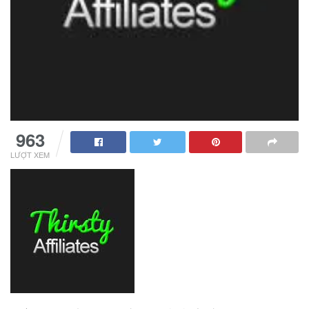
963
LƯỢT XEM