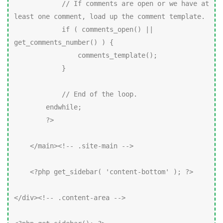
            // If comments are open or we have at 
least one comment, load up the comment template.

            if ( comments_open() || 
get_comments_number() ) {

                comments_template();

            }

            // End of the loop.

        endwhile;

        ?>

    </main><!-- .site-main -->

    <?php get_sidebar( 'content-bottom' ); ?>

</div><!-- .content-area -->
