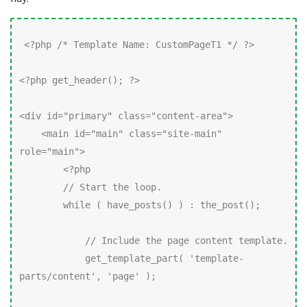
<?php /* Template Name: CustomPageT1 */ ?>

<?php get_header(); ?>

<div id="primary" class="content-area">

    <main id="main" class="site-main" 
role="main">

        <?php

        // Start the loop.

        while ( have_posts() ) : the_post();

            // Include the page content template.

            get_template_part( 'template-
parts/content', 'page' );
