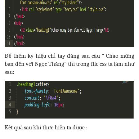
Để thêm ký hiệu chỉ tay đằng sau câu “ Chào mừng
bạn đến với Ngọc Thắng” thì trong file css ta làm như
sau:
Kết quả sau khi thực hiện ta được :