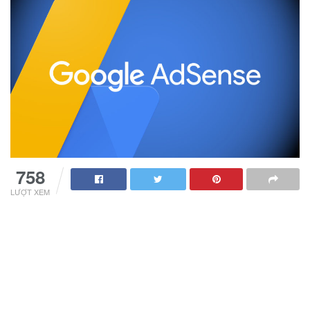
758
LƯỢT XEM