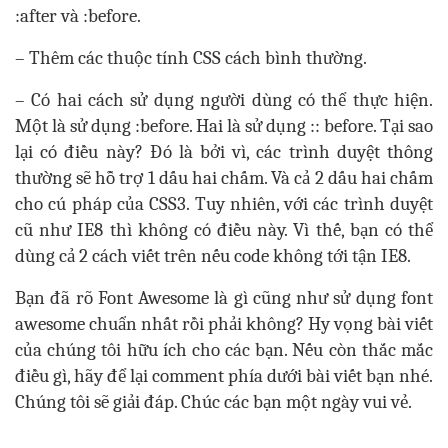
:after và :before.
– Thêm các thuộc tính CSS cách bình thường.
– Có hai cách sử dụng người dùng có thể thực hiện.
Một là sử dụng :before. Hai là sử dụng :: before. Tại sao
lại có điều này? Đó là bởi vì, các trình duyệt thông
thường sẽ hỗ trợ 1 dấu hai chấm. Và cả 2 dấu hai chấm
cho cú pháp của CSS3. Tuy nhiên, với các trình duyệt
cũ như IE8 thì không có điều này. Vì thế, bạn có thể
dùng cả 2 cách viết trên nếu code không tới tận IE8.
Bạn đã rõ Font Awesome là gì cũng như sử dụng font
awesome chuẩn nhất rồi phải không? Hy vọng bài viết
của chúng tôi hữu ích cho các bạn. Nếu còn thắc mắc
điều gì, hãy để lại comment phía dưới bài viết bạn nhé.
Chúng tôi sẽ giải đáp. Chúc các bạn một ngày vui vẻ.