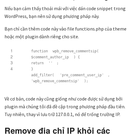
Nếu bạn cảm thấy thoải mái với việc dán code snippet trong
WordPress, bạn nên sử dụng phương pháp này.
Bạn chỉ cần thêm code này vào file functions.php của theme
hoặc một plugin dành riêng cho site.
1
function
wpb_remove_commentsip(
2
$comment_author_ip
) {
3
return
''
;
4
}
add_filter(
'pre_comment_user_ip'
,
'wpb_remove_commentsip'
);
Về cơ bản, code này cũng giống như code được sử dụng bởi
plugin mà chúng tôi đã đề cập trong phương pháp đầu tiên.
Tuy nhiên, thay vì lưu trữ 127.0.0.1, nó để trống trường IP.
Remove địa chỉ IP khỏi các