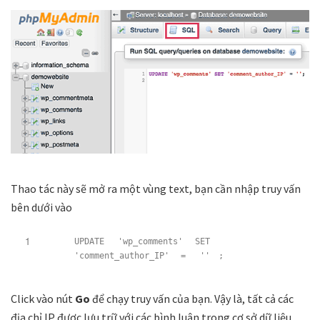
Thao tác này sẽ mở ra một vùng text, bạn cần nhập truy vấn
bên dưới vào
1
UPDATE
'wp_comments'
SET
'comment_author_IP'
=
''
;
Click vào nút
Go
để chạy truy vấn của bạn. Vậy là, tất cả các
địa chỉ IP được lưu trữ với các bình luận trong cơ sở dữ liệu