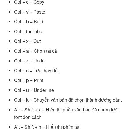
Ctrl + c = Copy
Ctrl + v = Paste
Ctrl + b = Bold
Ctrl + i = Italic
Ctrl + x = Cut
Ctrl + a = Chọn tất cả
Ctrl + z = Undo
Ctrl + s = Lưu thay đổi
Ctrl + p = Print
Ctrl + u = Underline
Ctrl + k = Chuyển văn bản đã chọn thành đường dẫn.
Alt + Shift + x = Hiển thị phần văn bản đã chọn dưới
font đơn cách
Alt + Shift + h = Hiển thị phím tắt