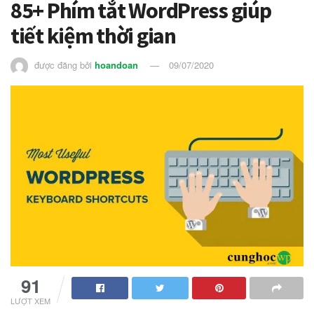
85+ Phím tắt WordPress giúp
tiết kiệm thời gian
được đăng bởi
hoandoan
09/07/2020
91
LƯỢT XEM