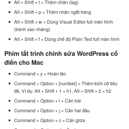
Alt + Shift + t = Thêm nhãn (tag)
Alt + Shift + p = Thêm nhãn ngắt trang
Alt + Shift + w = Dùng Visual Editor full màn hình
(tránh xao nhãng)
Alt + Shift + f = Dùng chế độ Plain Text full màn hình
Phím tắt trình chỉnh sửa WordPress cổ
điển cho Mac
Command + y = Hoàn tác
Command + Option + [number] = Thêm kích cỡ tiêu
đề, Ví dụ: Alt + Shift + 1 = h1, Alt + Shift + 2 = h2
Command + Option + l = Căn trái
Command + Option + j = Căn hai đầu
Command + Option + c = Căn giữa