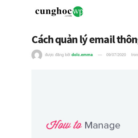
Cách quản lý email thôn
được đăng bởi
dolc.emma
09/07/2020
tro