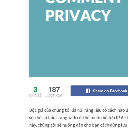
3
187
Share on Facebook
CHIA SẺ
LƯỢT XEM
Độc giả của chúng tôi đã hỏi rằng liệu có cách nào
số chủ sở hữu trang web có thể muốn bỏ lưu IP để b
này, chúng tôi sẽ hướng dẫn cho bạn cách dừng lưu 