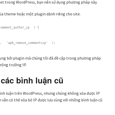
ppet trong WordPress, bạn nên sử dụng phương pháp này.
của theme hoặc một plugin dành riêng cho site.
comment_author_ip
) {
,
'wpb_remove_commentsip'
);
dụng bởi plugin mà chúng tôi đã đề cập trong phương pháp
 trống trường IP.
 các bình luận cũ
ình luận trên WordPress, nhưng chúng không xóa được IP
n vẫn có thể xóa bỏ IP được lưu cùng với những bình luận cũ