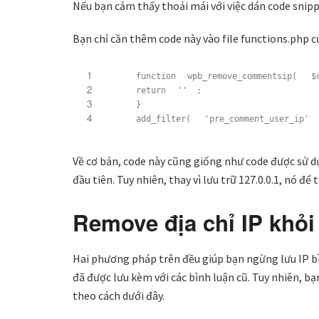
Nếu bạn cảm thấy thoải mái với việc dán code sni
Bạn chỉ cần thêm code này vào file functions.php 
1
function
wpb_remove_commentsip(
$
2
return
''
;
3
}
4
add_filter(
'pre_comment_user_ip'
Về cơ bản, code này cũng giống như code được sử 
đầu tiên. Tuy nhiên, thay vì lưu trữ 127.0.0.1, nó để
Remove địa chỉ IP khỏi
Hai phương pháp trên đều giúp bạn ngừng lưu IP b
đã được lưu kèm với các bình luận cũ. Tuy nhiên, bạ
theo cách dưới đây.