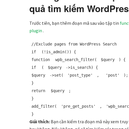
quả tìm kiếm WordPres
Trước tiên, bạn thêm đoạn mã sau vào tập tin
func
plugin
.
//Exclude pages from WordPress Search
if
(!is_admin()) {
function
wpb_search_filter(
$query
) {
if
(
$query
->is_search) {
$query
->set(
'post_type'
,
'post'
);
}
return
$query
;
}
add_filter(
'pre_get_posts'
,
'wpb_sear
}
Giải thích:
Bạn cần kiểm tra đoạn mã này xem truy
hay không. Nếu không, nó sẽ tìm kiếm các trong c