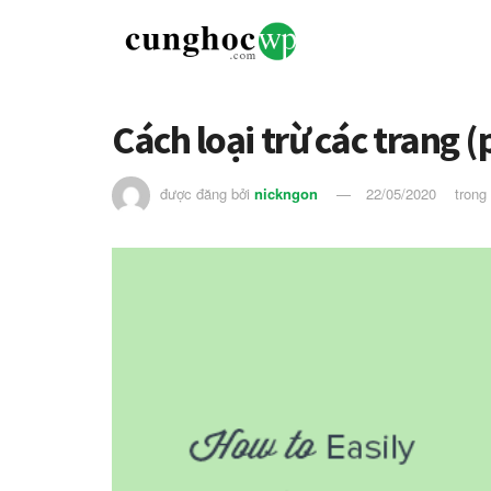
Cách loại trừ các trang
được đăng bởi
nickngon
22/05/2020
trong