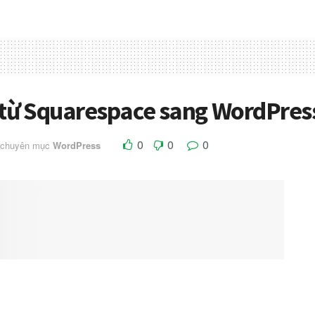
 từ Squarespace sang WordPres
0
0
0
 chuyên mục
WordPress