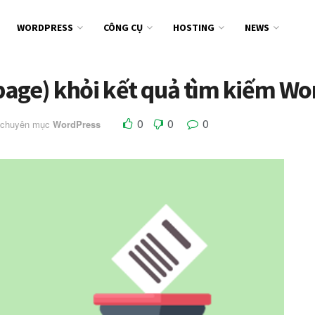
WORDPRESS
CÔNG CỤ
HOSTING
NEWS
 (page) khỏi kết quả tìm kiếm W
0
0
0
 chuyên mục
WordPress