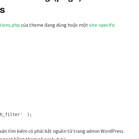
s
tions.php
của theme đang dùng hoặc một
site-specific
ch_filter'
);
 vấn tìm kiếm có phải bắt nguồn từ trang admin WordPress
ác post bằng tham số post_type.