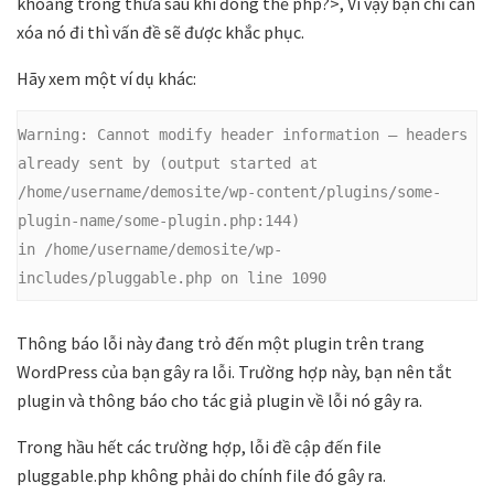
khoảng trống thừa sau khi đóng thẻ php?>, Vì vậy bạn chỉ cần
xóa nó đi thì vấn đề sẽ được khắc phục.
Hãy xem một ví dụ khác:
Warning:
 Cannot modify header information – headers 
already sent by (output started at 
/home/username/demosite/wp-content/plugins/some-
plugin-name/some-plugin.php:144) 
in 
/home/username/demosite/wp-
includes/pluggable.php
 on line 1090
Thông báo lỗi này đang trỏ đến một plugin trên trang
WordPress của bạn gây ra lỗi. Trường hợp này, bạn nên tắt
plugin và thông báo cho tác giả plugin về lỗi nó gây ra.
Trong hầu hết các trường hợp, lỗi đề cập đến file
pluggable.php không phải do chính file đó gây ra.