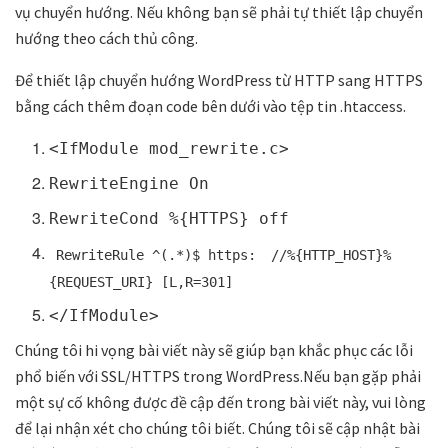
vụ chuyển hướng. Nếu không bạn sẽ phải tự thiết lập chuyển
hướng theo cách thủ công.
Để thiết lập chuyển hướng WordPress từ HTTP sang HTTPS
bằng cách thêm đoạn code bên dưới vào tệp tin .htaccess.
<IfModule mod_rewrite.c>
RewriteEngine On
RewriteCond %{HTTPS} off
RewriteRule ^(.*)$ https:
//%{HTTP_HOST}%
{REQUEST_URI} [L,R=301]
</IfModule>
Chúng tôi hi vọng bài viết này sẽ giúp bạn khắc phục các lỗi
phổ biến với SSL/HTTPS trong WordPress.Nếu bạn gặp phải
một sự cố không được đề cập đến trong bài viết này, vui lòng
để lại nhận xét cho chúng tôi biết. Chúng tôi sẽ cập nhật bài