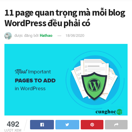
11 page quan trọng mà mỗi blog
WordPress đều phải có
được đăng bởi
Hathao
18/06/2020
492
LƯỢT XEM