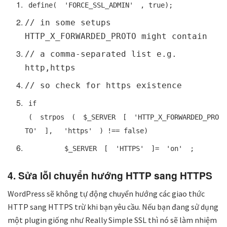
define(
'FORCE_SSL_ADMIN'
, true);
// in some setups
HTTP_X_FORWARDED_PROTO might contain
// a comma-separated list e.g.
http,https
// so check for https existence
if
(
strpos
(
$_SERVER
[
'HTTP_X_FORWARDED_PRO
TO'
],
'https'
) !== false)
$_SERVER
[
'HTTPS'
]=
'on'
;
4. Sửa lỗi chuyển hướng HTTP sang HTTPS
WordPress sẽ không tự động chuyển hướng các giao thức
HTTP sang HTTPS trừ khi bạn yêu cầu. Nếu bạn đang sử dụng
một plugin giống như Really Simple SSL thì nó sẽ làm nhiệm