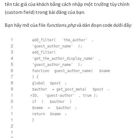
tên tác giả của khách bằng cách nhập một trường tùy chỉnh
(custom field) trong bài đăng của bạn.
Bạn hãy mở của file
functions.php
và dán đoạn code dưới đây:
1
add_filter(
'the_author'
,
2
'guest_author_name'
);
3
add_filter(
4
'get_the_author_display_name'
,
5
'guest_author_name'
);
6
function
guest_author_name(
$name
7
) {
8
global
$post
;
9
$author
= get_post_meta(
$post
-
1
>ID,
'guest-author'
, true );
0
if
(
$author
)
1
$name
=
$author
;
1
return
$name
;
1
}
2
1