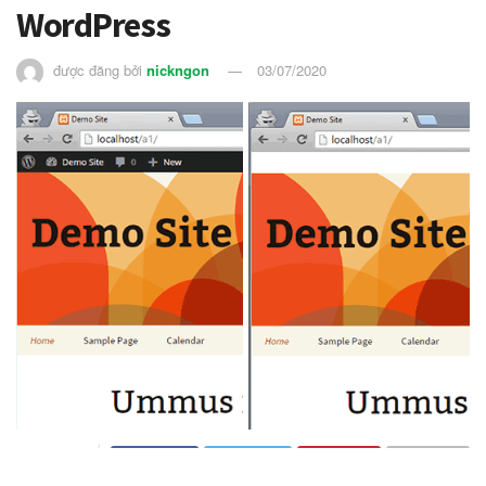
WordPress
được đăng bởi
nickngon
03/07/2020
752
LƯỢT XEM