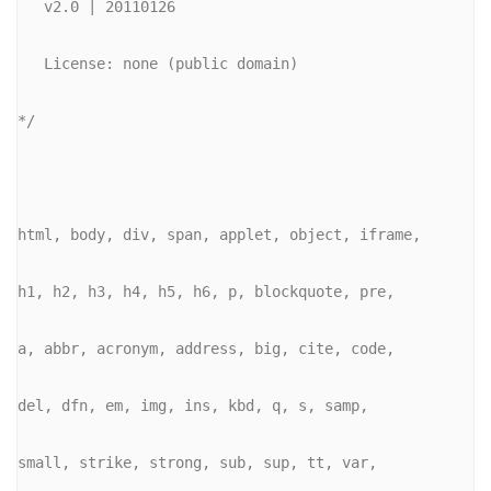
   v2.0 | 20110126
   License: none (public domain)
*/
html, body, div, span, applet, object, iframe,
h1, h2, h3, h4, h5, h6, p, blockquote, pre,
a, abbr, acronym, address, big, cite, code,
del, dfn, em, img, ins, kbd, q, s, samp,
small, strike, strong, sub, sup, tt, var,