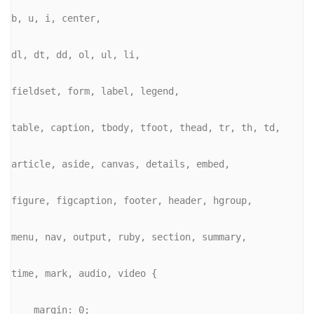
b, u, i, center,
dl, dt, dd, ol, ul, li,
fieldset, form, label, legend,
table, caption, tbody, tfoot, thead, tr, th, td,
article, aside, canvas, details, embed,
figure, figcaption, footer, header, hgroup,
menu, nav, output, ruby, section, summary,
time, mark, audio, video {
    margin: 0;