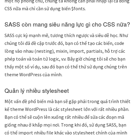
một họ phông chữ, chúng ta không cần phải nhập lại cả dòng
CSS nữa mà chỉ cần sử dụng biến $fonts.
SASS còn mang siêu năng lực gì cho CSS nữa?
SASS
cực kỳ mạnh mẽ, tương thích ngược và siêu dễ học. Như
chúng tôi đã đề cập trước đó, bạn có thể tạo các biến, code
lồng vào nhau (nesting), mixin, import, partials, hỗ trợ các
phép toán và toán tử logic, v.v. Bây giờ chúng tôi sẽ cho bạn
thấy một số ví dụ, sau đó bạn có thể thử sử dụng chúng trên
theme WordPress của mình.
Quản lý nhiều stylesheet
Một vấn đề phổ biến mà bạn sẽ gặp phải trong quá trình thiết
kế theme WordPress là các stylesheet lớn với rất nhiều phần.
Bạn có thể sẽ cuộn lên xuống rất nhiều để sửa các đoạn mã
giống nhau ở khắp mọi nơi. Trong khi đó, sử dụng SASS, bạn
có thể import nhiều file khác vào stylesheet chính của mình