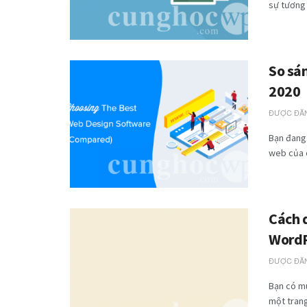
sự tương t
So sá
2020
ĐƯỢC ĐĂN
Bạn đang
web của c
Cách 
Word
ĐƯỢC ĐĂN
Bạn có m
một trang