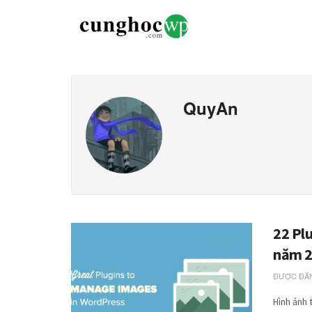
QuyAn
22 Plu
năm 
ĐƯỢC ĐĂN
Hình ảnh 