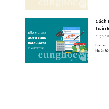
Cách t
toán 
ĐƯỢC ĐĂN
Bạn có mu
khoản tiền