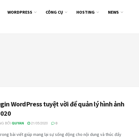
WORDPRESS
CÔNG CỤ
HOSTING
NEWS
gin WordPress tuyệt vời để quản lý hình ảnh
2020
G BỞI
21/05/2020
QUYAN
0
trong bài viết giúp mang lại sự sống động cho nội dung và thúc đẩy