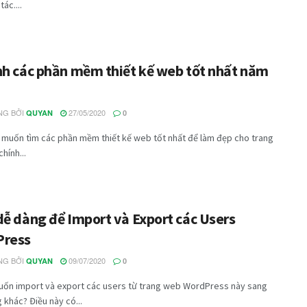
ác....
nh các phần mềm thiết kế web tốt nhất năm
G BỞI
27/05/2020
QUYAN
0
 muốn tìm các phần mềm thiết kế web tốt nhất để làm đẹp cho trang
hính...
dễ dàng để Import và Export các Users
Press
G BỞI
09/07/2020
QUYAN
0
uốn import và export các users từ trang web WordPress này sang
 khác? Điều này có...