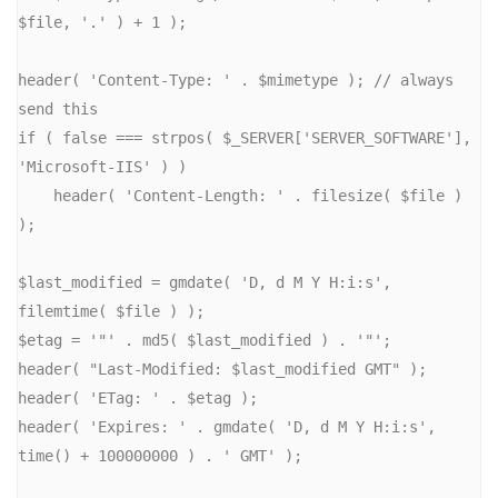
$file, '.' ) + 1 );

header( 'Content-Type: ' . $mimetype ); // always 
send this

if ( false === strpos( $_SERVER['SERVER_SOFTWARE'], 
'Microsoft-IIS' ) )

    header( 'Content-Length: ' . filesize( $file ) 
);

$last_modified = gmdate( 'D, d M Y H:i:s', 
filemtime( $file ) );

$etag = '"' . md5( $last_modified ) . '"';

header( "Last-Modified: $last_modified GMT" );

header( 'ETag: ' . $etag );

header( 'Expires: ' . gmdate( 'D, d M Y H:i:s', 
time() + 100000000 ) . ' GMT' );
