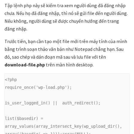
Tập lệnh php này sẽ kiểm tra xem người dùng đã đăng nhập
chưa. Nếu họ đã đăng nhập, thì nó sẽ gửi file đến người dùng.
Nếu không, người dùng sẽ được chuyển hướng đến trang
đăng nhập.
Trước tiên, bạn cần tạo một file mới trên máy tính của mình
bằng trình soạn thảo văn bản như Notepad chẳng hạn. Sau
đó, sao chép và dán đoạn mã sau và lưu file với tên
download-file.php
trên màn hình desktop.
<?php

require_once('wp-load.php');

is_user_logged_in() ||  auth_redirect();

list($basedir) = 
array_values(array_intersect_key(wp_upload_dir(), 