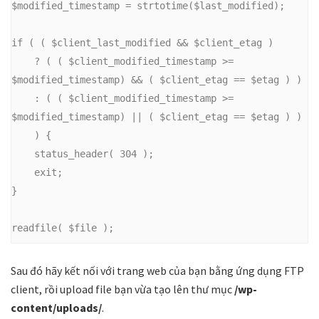
$modified_timestamp = strtotime($last_modified);

if ( ( $client_last_modified && $client_etag )

    ? ( ( $client_modified_timestamp >= 
$modified_timestamp) && ( $client_etag == $etag ) )

    : ( ( $client_modified_timestamp >= 
$modified_timestamp) || ( $client_etag == $etag ) )

    ) {

    status_header( 304 );

    exit;

}

readfile( $file );
Sau đó hãy kết nối với trang web của bạn bằng ứng dụng FTP
client, rồi upload file bạn vừa tạo lên thư mục
/wp-
content/uploads/
.