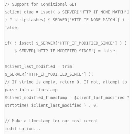
// Support for Conditional GET

$client_etag = isset( $_SERVER['HTTP_IF_NONE_MATCH'] 
) ? stripslashes( $_SERVER['HTTP_IF_NONE_MATCH'] ) : 
false;

if( ! isset( $_SERVER['HTTP_IF_MODIFIED_SINCE'] ) )

    $_SERVER['HTTP_IF_MODIFIED_SINCE'] = false;

$client_last_modified = trim( 
$_SERVER['HTTP_IF_MODIFIED_SINCE'] );

// If string is empty, return 0. If not, attempt to 
parse into a timestamp

$client_modified_timestamp = $client_last_modified ? 
strtotime( $client_last_modified ) : 0;

// Make a timestamp for our most recent 
modification...
