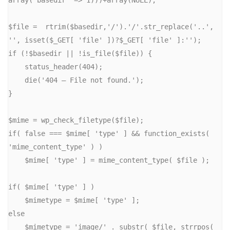
array('basedir' => 1)))+array(NULL);

$file =  rtrim($basedir,'/').'/'.str_replace('..', 
'', isset($_GET[ 'file' ])?$_GET[ 'file' ]:'');

if (!$basedir || !is_file($file)) {

    status_header(404);

    die('404 — File not found.');

}

$mime = wp_check_filetype($file);

if( false === $mime[ 'type' ] && function_exists( 
'mime_content_type' ) )

    $mime[ 'type' ] = mime_content_type( $file );

if( $mime[ 'type' ] )

    $mimetype = $mime[ 'type' ];

else

    $mimetype = 'image/' . substr( $file, strrpos( 