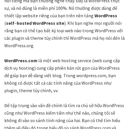
nổi tiếng mà bạn thường nghe thấy. Đây là WordPress thực
sự, và nó đúng là miễn phí 100%. Nó thường được dùng để
thiết lập website riêng của bạn trên nền tảng
WordPress
(
self
–
hosted WordPress
site
). Khi bạn nghe mọi người nói
rằng bạn có thể tạo bất kỳ loại web nào trong WordPress với
các plugin và theme tùy chỉnh thì WordPress mà họ nói đến là
WordPress.org.
WordPress.com
là một web hosting service (web cung cấp
dịch vụ hosting) cung cấp phiên bản rút gọn của WordPress
để giúp bạn dễ dàng viết blog. Trong wordpress.com, bạn
không có được tất cả các tính năng của WordPress như
plugin, theme tùy chỉnh, v.v.
Để tập trung vào vấn đề chính là tìm ra chủ sở hữu WordPress
cũng như WordPress kiếm tiền như thế nào, chúng tôi sẽ
không đi vào so sánh tính năng của hai. Bạn có thể tìm hiểu
thêm về điều đó trong biểu đồ so sánh WordPress.com và