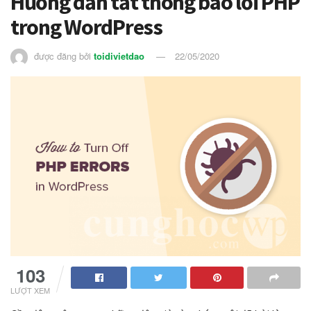
Hướng dẫn tắt thông báo lỗi PHP
trong WordPress
được đăng bởi
toidivietdao
22/05/2020
103
LƯỢT XEM