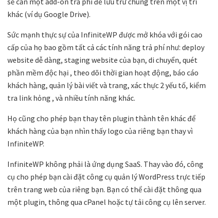
sẽ cần một add-on trả phí để lưu trữ chúng trên một vị trí
khác (ví dụ Google Drive).
Sức mạnh thực sự của InfiniteWP được mở khóa với gói cao
cấp của họ bao gồm tất cả các tính năng trả phí như: deploy
website dễ dàng, staging website của bạn, di chuyển, quét
phần mềm độc hại , theo dõi thời gian hoạt động, báo cáo
khách hàng, quản lý bài viết và trang, xác thực 2 yếu tố, kiểm
tra link hỏng , và nhiều tính năng khác.
Họ cũng cho phép bạn thay tên plugin thành tên khác để
khách hàng của bạn nhìn thấy logo của riêng bạn thay vì
InfiniteWP.
InfiniteWP không phải là ứng dụng SaaS. Thay vào đó, công
cụ cho phép bạn cài đặt công cụ quản lý WordPress trực tiếp
trên trang web của riêng bạn. Bạn có thể cài đặt thông qua
một plugin, thông qua cPanel hoặc tự tải công cụ lên server.