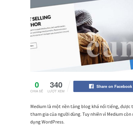
0
340
Share on Facebook
CHIA SẺ
LƯỢT XEM
Medium là một nền tảng blog khá nổi tiếng, được th
tham gia của người dùng. Tuy nhiên vì Medium còn 
dụng WordPress.