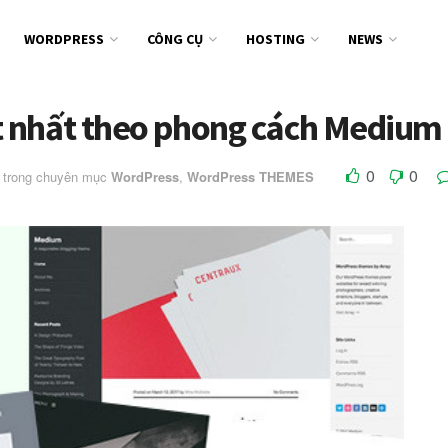
WORDPRESS
CÔNG CỤ
HOSTING
NEWS
t nhất theo phong cách Medium
0
0
trong chuyên mục
WordPress
,
WordPress THEMES