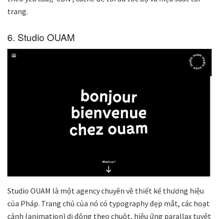
trang.
6. Studio OUAM
Studio OUAM là một agency chuyên về thiết kế thương hiệu
của Pháp. Trang chủ của nó có typography đẹp mắt, các hoạt
cảnh (animation) di động theo chuột, hiệu ứng parallax tuyệt