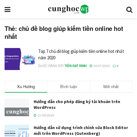
Thẻ: chủ đề blog giúp kiếm tiền online hot
nhất
Top 7 chủ đề blog giúp kiếm tiền online hot nhất
năm 2020
ĐƯỢC ĐĂNG BỞI
TIẾN ĐẠT ĐINH
24/07/2020
0
Xu Hướng
Bình luận
Mới nhất
Hướng dẫn cho phép đăng ký tài khoản trên
WordPress
21/05/2020
Hướng dẫn sử dụng trình chỉnh sửa Block Editor
mới trên WordPress (Gutenberg)