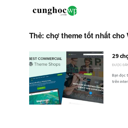
Thẻ: chợ theme tốt nhất cho
29 ch
ĐƯỢC ĐĂN
Bạn đọc t
trên inte