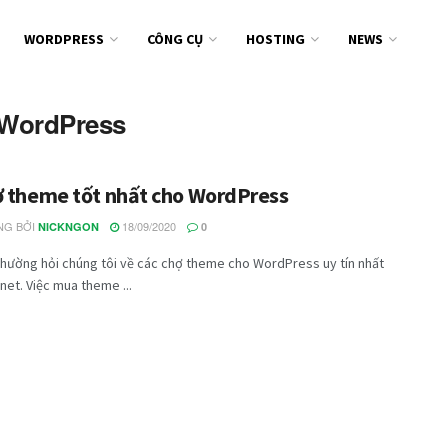
WORDPRESS
CÔNG CỤ
HOSTING
NEWS
 WordPress
ợ theme tốt nhất cho WordPress
G BỞI
18/09/2020
NICKNGON
0
hường hỏi chúng tôi về các chợ theme cho WordPress uy tín nhất
rnet. Việc mua theme ...