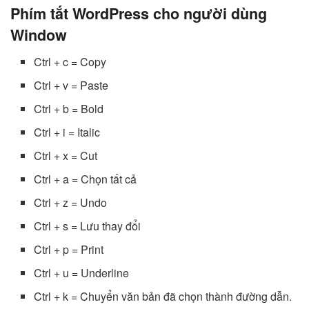
Phím tắt WordPress cho người dùng
Window
Ctrl + c = Copy
Ctrl + v = Paste
Ctrl + b = Bold
Ctrl + i = Italic
Ctrl + x = Cut
Ctrl + a = Chọn tất cả
Ctrl + z = Undo
Ctrl + s = Lưu thay đổi
Ctrl + p = Print
Ctrl + u = Underline
Ctrl + k = Chuyển văn bản đã chọn thành đường dẫn.