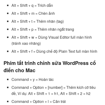
Alt + Shift + q = Trích dẫn
Alt + Shift + m = Chèn ảnh
Alt + Shift + t = Thêm nhãn (tag)
Alt + Shift + p = Thêm nhãn ngắt trang
Alt + Shift + w = Dùng Visual Editor full màn hình
(tránh xao nhãng)
Alt + Shift + f = Dùng chế độ Plain Text full màn hình
Phím tắt trình chỉnh sửa WordPress cổ
điển cho Mac
Command + y = Hoàn tác
Command + Option + [number] = Thêm kích cỡ tiêu
đề, Ví dụ: Alt + Shift + 1 = h1, Alt + Shift + 2 = h2
Command + Option + l = Căn trái