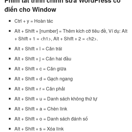
Phím tắt trình chỉnh sửa WordPress cổ
điển cho Window
Ctrl + y = Hoàn tác
Alt + Shift + [number] = Thêm kích cỡ tiêu đề, Ví dụ: Alt
+ Shift + 1 = <h1>, Alt + Shift + 2 = <h2>.
Alt + Shift + l = Căn trái
Alt + Shift + j = Căn hai đầu
Alt + Shift + c = Căn giữa
Alt + Shift + d = Gạch ngang
Alt + Shift + r = Căn phải
Alt + Shift + u = Danh sách không thứ tự
Alt + Shift + a = Chèn link
Alt + Shift + o = Danh sách đánh số
Alt + Shift + s = Xóa link