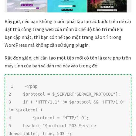
Bây giờ, nếu bạn không muốn phải lặp lại các bước trên để cài
đặt thủ công trang web của mình ở chế độ bảo trì mỗi khi
bạn cập nhật, thì bạn có thể tạo một trang bảo trì trong
WordPress mà không cần sử dụng plugin.
Rất đơn giản, chỉ cần tạo một tệp mới có tên là care.php trên
máy tính của bạn và dán mã này vào trong đó:
1     <?php

2     $protocol = $_SERVER["SERVER_PROTOCOL"];

3     if ( 'HTTP/1.1' != $protocol && 'HTTP/1.0' 
!= $protocol )

4         $protocol = 'HTTP/1.0';

5     header( "$protocol 503 Service 
Unavailable", true, 503 );
