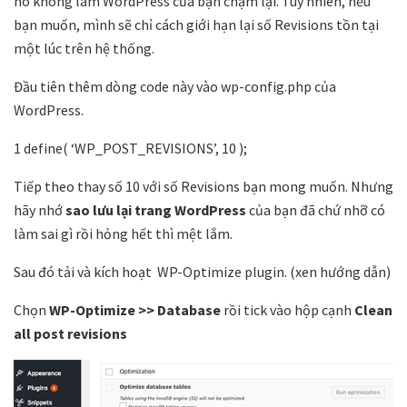
nó không làm WordPress của bạn chậm lại. Tuy nhiên, nếu
bạn muốn, mình sẽ chỉ cách giới hạn lại số Revisions tồn tại
một lúc trên hệ thống.
Đầu tiên thêm dòng code này vào wp-config.php của
WordPress.
1 define( ‘WP_POST_REVISIONS’, 10 );
Tiếp theo thay số 10 với số Revisions bạn mong muốn. Nhưng
hãy nhớ
sao lưu lại trang WordPress
của bạn đã chứ nhỡ có
làm sai gì rồi hỏng hết thì mệt lắm.
Sau đó tải và kích hoạt WP-Optimize plugin. (xen hướng dẫn)
Chọn
WP-Optimize >> Database
rồi tick vào hộp cạnh
Clean
all post revisions