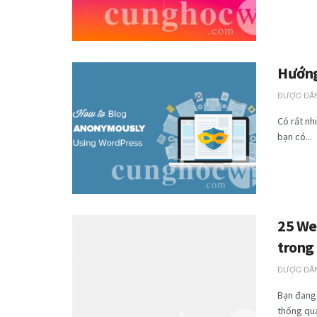
Hướng
ĐƯỢC ĐĂN
Có rất nh
bạn có...
25 We
trong
ĐƯỢC ĐĂN
Bạn đang 
thống quản