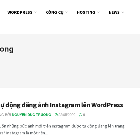
WORDPRESS
CÔNG CỤ
HOSTING
NEWS
uong
tự động đăng ảnh Instagram lên WordPress
G BỞI
22/05/2020
NGUYEN DUC TRUONG
0
uốn những bức ảnh mới trên Instagram được tự động đăng lên trang
? Instagram là một nền...