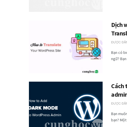
Dịch 
Trans
ĐƯỢC ĐĂN
Bạn có bi
ngữ? Bạn 
Cách 
admin
ĐƯỢC ĐĂN
Bạn muốn
bạn? Một 