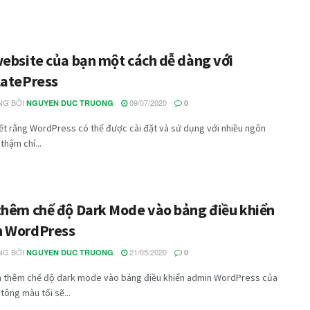
website của bạn một cách dễ dàng với
latePress
G BỞI
09/07/2020
NGUYEN DUC TRUONG
0
ết rằng WordPress có thể được cài đặt và sử dụng với nhiều ngôn
thậm chí...
thêm chế độ Dark Mode vào bảng điều khiển
 WordPress
G BỞI
21/05/2020
NGUYEN DUC TRUONG
0
 thêm chế độ dark mode vào bảng điều khiển admin WordPress của
tông màu tối sẽ...