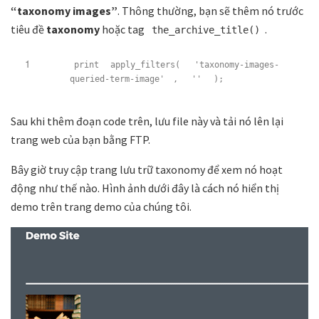
“taxonomy images”
. Thông thường, bạn sẽ thêm nó trước
tiêu đề
taxonomy
hoặc tag
.
the_archive_title()
1
print
apply_filters(
'taxonomy-images-
queried-term-image'
,
''
);
Sau khi thêm đoạn code trên, lưu file này và tải nó lên lại
trang web của bạn bằng FTP.
Bây giờ truy cập trang lưu trữ taxonomy để xem nó hoạt
động như thế nào. Hình ảnh dưới đây là cách nó hiển thị
demo trên trang demo của chúng tôi.